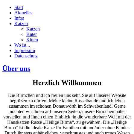
Start
Aktuelles
Infos
Katzen
Katzen
Kater
Kitten
Wo ist...
Impressum
Datenschutz
Über uns
Herzlich Willkommen
Die Birmchen und ich freuen uns sehr, Sie auf unserer Website
begrüßen zu dürfen. Meine kleine Rasselbande und ich leben
zusammen im schönen Donauwörth im Schwabenland. Gerne
möchten wir Ihnen auf unseren Seiten, unsere Birmchen näher
vorstellen und Ihnen einen Einblick, in die wunderbare Welt mit der
Hauskatzen-Rasse „Heilige Birma“, zu gewähren. Die „Heilige
Birma“ ist die ideale Katze für Familien mit und/oder ohne Kinder.
Durch ihr stets anhängliches, verschmustes und auch treues Wesen