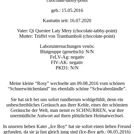
chocolate-tabby-point
geb.: 15.05.2016
Kastratin seit: 16.07.2020
Vater: Qi Questee Laty Mery (chocolate-tabby-point)
Mutter: Trüffel von Trambamboli (chocolate-point)
Laboruntersuchungen venös:
Blutgruppe (genetisch): N/N
FeLV-Ag: negativ
FIV-AK: negativ
PKD1: N/N
Meine kleine “Rosy” wechselte am 09.08.2016 vom schönen
“Schneewittchenland” ins ebenfalls schöne “Schwabenländle”.
Sie hat sich bei uns sofort rundherum wohlgefühlt, denn ein
unbeschreibliches Geräusch aus ihrer Kehle, eines der schönsten
Geräusche der Welt, man nennt es SCHNURREN, war ihre
unermüdliche Antwort auf ihren plötzlichen Heimatwechsel.
In unseren lieben Kater „Ice Boy“ hat sie sofort einen lieben Freund
gefunden, da sie ja fast gleich jung sind (Ice-Boy geb.: 06.05.2016)